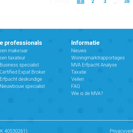
Vorige
1
2
3
38
...
e professionals
Informatie
 een makelaar
Nieuws
een taxateur
Woningmarktrapportages
usiness specialist
MVA Erfpacht Analyse
ertified Expat Broker
Taxatie
Erfpacht deskundige
Veilen
Nieuwbouw specialist
FAQ
Wie is de MVA?
vK 40530261)
Privacyver