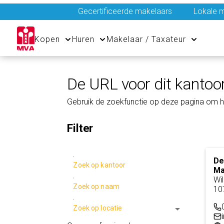
Gecertificeerde makelaars
Lokale m
Kopen
Huren
Makelaar / Taxateur
De URL voor dit kantoor
Gebruik de zoekfunctie op deze pagina om h
Filter
De
Zoek op kantoor
Ma
Wi
Zoek op naam
10
arrow_drop_down
Zoek op locatie