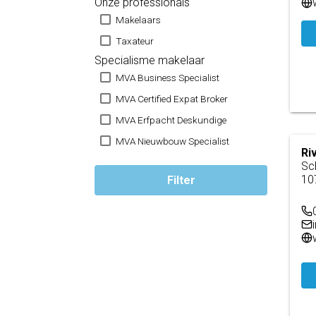
Onze professionals
Makelaars
Taxateur
Specialisme makelaar
MVA Business Specialist
MVA Certified Expat Broker
MVA Erfpacht Deskundige
MVA Nieuwbouw Specialist
Ri
Sc
10
Filter