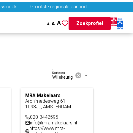
ssionals
Grootste regionale aanbod
A
Zoekprofiel
A
A
Sorteren
cancel
arrow_drop_down
Willekeurig
MRA Makelaars
Archimedesweg 61
1098JL, AMSTERDAM
020-3442595
info@mramakelaars.nl
https://www.mra-