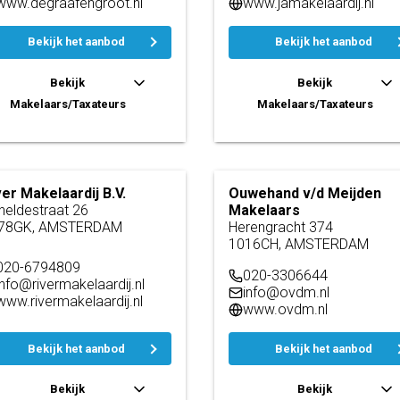
www.degraafengroot.nl
www.jamakelaardij.nl
Bekijk het aanbod
Bekijk het aanbod
Bekijk
Bekijk
Makelaars/Taxateurs
Makelaars/Taxateurs
ver Makelaardij B.V.
Ouwehand v/d Meijden
heldestraat 26
Makelaars
78GK, AMSTERDAM
Herengracht 374
1016CH, AMSTERDAM
020-6794809
020-3306644
info@rivermakelaardij.nl
info@ovdm.nl
www.rivermakelaardij.nl
www.ovdm.nl
Bekijk het aanbod
Bekijk het aanbod
Bekijk
Bekijk