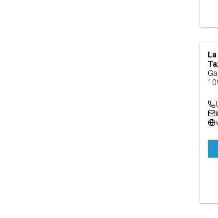
La
Ta
Ga
10