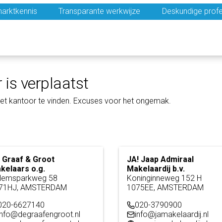
arktkennis
Transparante werkwijze
Deskundige profe
 is verplaatst
et kantoor te vinden. Excuses voor het ongemak.
 Graaf & Groot
JA! Jaap Admiraal
kelaars o.g.
Makelaardij b.v.
llemsparkweg 58
Koninginneweg 152 H
71HJ, AMSTERDAM
1075EE, AMSTERDAM
020-6627140
020-3790900
info@degraafengroot.nl
info@jamakelaardij.nl