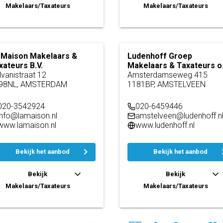
Makelaars/Taxateurs
Makelaars/Taxateurs
 Maison Makelaars &
Ludenhoff Groep
xateurs B.V.
Makelaars & Taxateurs o.
lvanistraat 12
Amsterdamseweg 415
98NL, AMSTERDAM
1181BP, AMSTELVEEN
020-3542924
020-6459446
info@lamaison.nl
amstelveen@ludenhoff.n
www.lamaison.nl
www.ludenhoff.nl
Bekijk het aanbod
Bekijk het aanbod
Bekijk
Bekijk
Makelaars/Taxateurs
Makelaars/Taxateurs