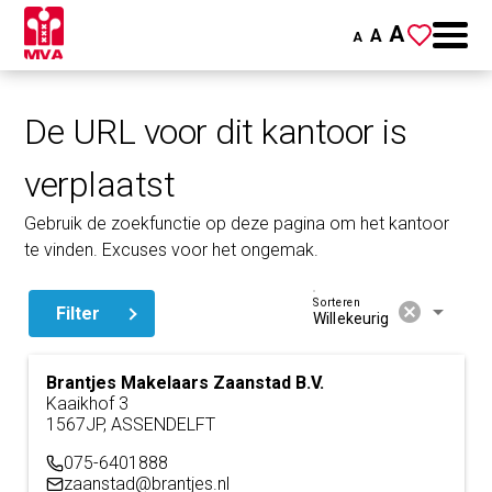
A
A
A
De URL voor dit kantoor is
verplaatst
Gebruik de zoekfunctie op deze pagina om het kantoor
te vinden. Excuses voor het ongemak.
Sorteren
cancel
arrow_drop_down
Filter
Willekeurig
Brantjes Makelaars Zaanstad B.V.
Kaaikhof 3
1567JP, ASSENDELFT
075-6401888
zaanstad@brantjes.nl