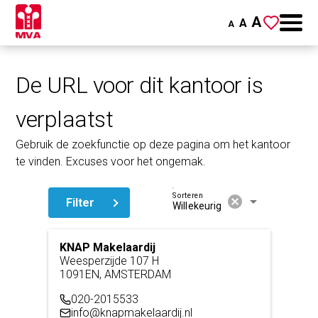
A
A
A
De URL voor dit kantoor is
verplaatst
Gebruik de zoekfunctie op deze pagina om het kantoor
te vinden. Excuses voor het ongemak.
Sorteren
cancel
arrow_drop_down
Filter
Willekeurig
KNAP Makelaardij
Weesperzijde 107 H
1091EN, AMSTERDAM
020-2015533
info@knapmakelaardij.nl