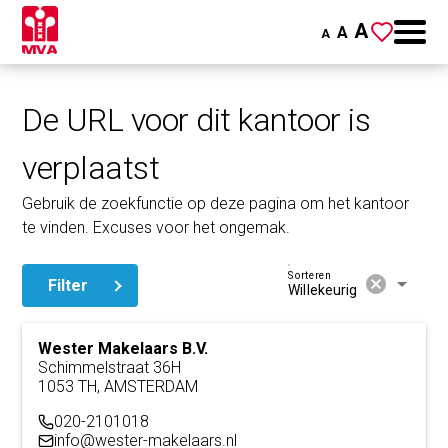
A
A
A
De URL voor dit kantoor is
verplaatst
Gebruik de zoekfunctie op deze pagina om het kantoor
te vinden. Excuses voor het ongemak.
Sorteren
cancel
arrow_drop_down
Filter
Willekeurig
Wester Makelaars B.V.
Schimmelstraat 36H
1053 TH, AMSTERDAM
020-2101018
info@wester-makelaars.nl