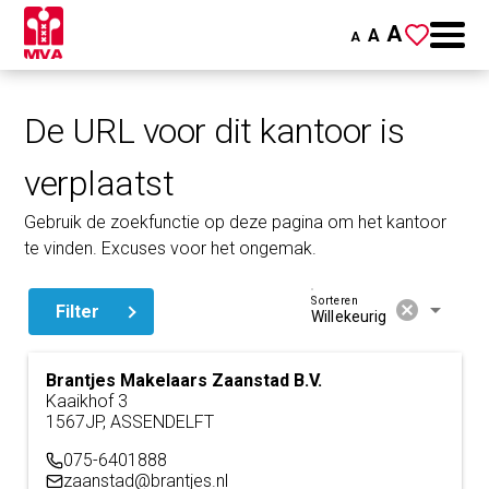
A
A
A
De URL voor dit kantoor is
verplaatst
Gebruik de zoekfunctie op deze pagina om het kantoor
te vinden. Excuses voor het ongemak.
Sorteren
cancel
arrow_drop_down
Filter
Willekeurig
Brantjes Makelaars Zaanstad B.V.
Kaaikhof 3
1567JP, ASSENDELFT
075-6401888
zaanstad@brantjes.nl