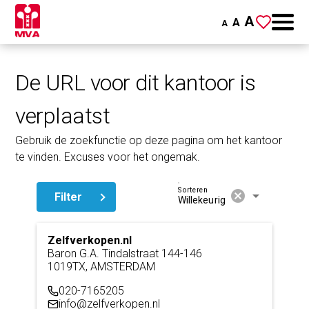
A
A
A
De URL voor dit kantoor is
verplaatst
Gebruik de zoekfunctie op deze pagina om het kantoor
te vinden. Excuses voor het ongemak.
Sorteren
cancel
arrow_drop_down
Filter
Willekeurig
Zelfverkopen.nl
Baron G.A. Tindalstraat 144-146
1019TX, AMSTERDAM
020-7165205
info@zelfverkopen.nl