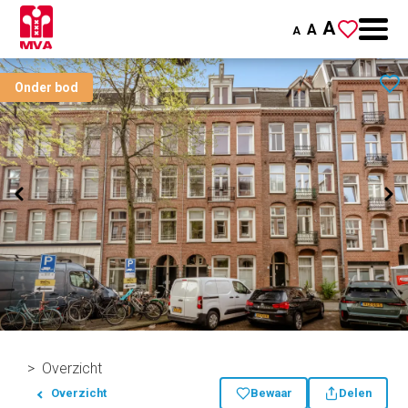
A
A
A
Onder bod
Overzicht
Overzicht
Bewaar
Delen