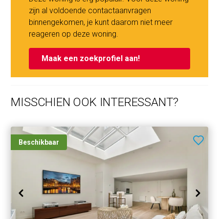
BIJZONDERHEDEN
zijn al voldoende contactaanvragen
- Huurprijs: € 3.100,- per maand exclusief
binnengekomen, je kunt daarom niet meer
nutsvoorzieningen
reageren op deze woning.
- Per direct beschikbaar
- Huurperiode: onbepaalde tijd, model A
Maak een zoekprofiel aan!
- NIET GESCHIKT VOOR WONINGDELERS
- GEEN HUISDIEREN
MISSCHIEN OOK INTERESSANT?
- NIET ROKEN
- Inkomenseis: minimaal 3 keer de bruto maandhuur
Beschikbaar
**ENGLISH**
Bright duplex apartment with balcony in the heart of De
Pijp