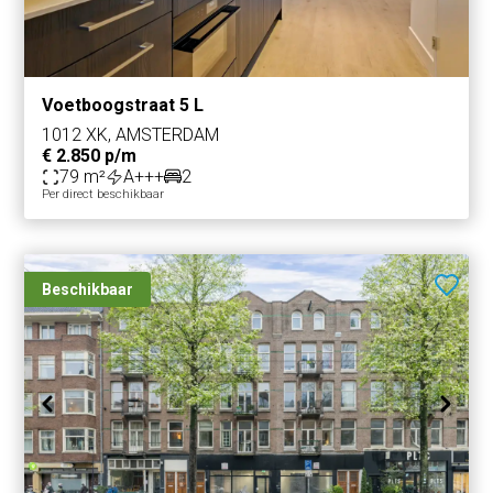
modern bathroom with a bathtub, walk-in shower, and
sink. In the front bedroom, there is a built-in closet with a
washing machine and dryer.
Voetboogstraat 5 L
The apartment has laminate flooring throughout and is
1012 XK, AMSTERDAM
offered semi-furnished / partly furnished.
€ 2.850 p/m
79 m²
A+++
2
Per direct beschikbaar
LOCATION
Van Ostadestraat is located in the highly sought-after De
Pijp area, one of Amsterdam’s most vibrant and popular
neighborhoods. The famous Albert Cuyp Market,
Beschikbaar
Sarphatipark, supermarkets, shops, cafés, and
restaurants are all within walking distance.
Well-known hotspots such as Coffee & Coconuts, Bakers
& Roasters, and Brasserie Lolita are just around the
corner. Museumplein, Vondelpark, and the city center can
all be reached quickly by bike.