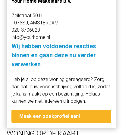
Your Home Makelaars B.V.
balkon op het zuiden.
Zeilstraat 50 H
Op de vierde verdieping liggen twee ruime slaapkamers
1075SJ, AMSTERDAM
en een moderne badkamer met ligbad, inloopdouche en
020-3706020
wastafel. In de slaapkamer aan de voorzijde bevindt zich
info@yourhome.nl
een kast met wasmachine en droger.
Wij hebben voldoende reacties
De woning is voorzien van laminaatvloeren en wordt
binnen en gaan deze nu verder
gestoffeerd / deels gemeubileerd verhuurd.
verwerken
Heb je al op deze woning gereageerd? Zorg
OMGEVING
dan dat jouw voorinschrijving voltooid is, zodat
De Van Ostadestraat ligt in het geliefde De Pijp, een van
je kans maakt op een bezichtiging. Helaas
de meest levendige en populaire buurten van
kunnen we niet iedereen uitnodigen.
Amsterdam. De Albert Cuypmarkt, het Sarphatipark,
diverse supermarkten, winkels, cafés en restaurants
Maak een zoekprofiel aan!
liggen allemaal op loopafstand.
Ook bekende plekken zoals Coffee & Coconuts, Bakers &
WONING OP DE KAART