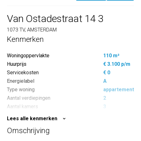
Van Ostadestraat 14 3
1073 TV, AMSTERDAM
Kenmerken
Woningoppervlakte
110 m²
Huurprijs
€ 3.100 p/m
Servicekosten
€ 0
Energielabel
A
Type woning
appartement
Aantal verdiepingen
2
Aantal kamers
3
Aantal slaapkamers
2
Lees alle kenmerken
Inhoud
285 m³
Omschrijving
Oppervlakte buitenruimte
6 m²