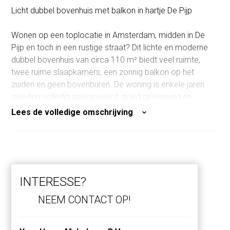
Licht dubbel bovenhuis met balkon in hartje De Pijp
Wonen op een toplocatie in Amsterdam, midden in De
Pijp en toch in een rustige straat? Dit lichte en moderne
dubbel bovenhuis van circa 110 m² biedt veel ruimte,
twee ruime slaapkamers, een zonnig balkon op het
zuiden en geen bovenburen. De woning is enkele jaren
geleden volledig gerenoveerd, goed geïsoleerd en
beschikt over energielabel A.
Lees de volledige omschrijving
INDELING
Via het gemeenschappelijke trappenhuis bereik je de
woning op de derde verdieping.
INTERESSE?
De hal geeft toegang tot de moderne keuken met diverse
NEEM CONTACT OP!
inbouwapparatuur, een separaat toilet en de lichte
woonkamer. Aan de achterzijde bevindt zich het zonnige