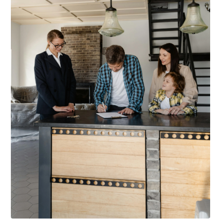
- Indefinite rental period (Model A)
- Not suitable for sharing
- No pets allowed
- No smoking
- Income requirement: at least 3 times the gross monthly
rent