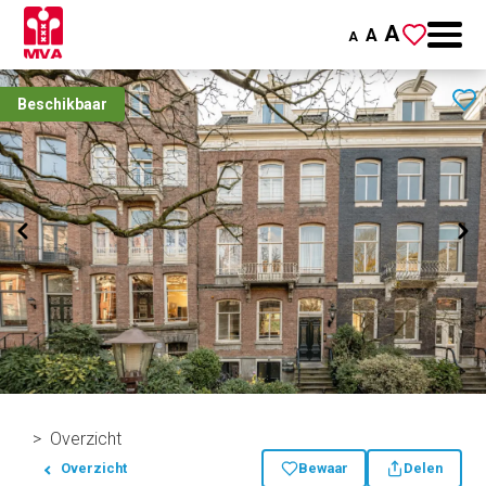
A
A
A
Beschikbaar
Overzicht
Overzicht
Bewaar
Delen