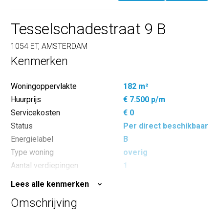
Tesselschadestraat 9 B
1054 ET, AMSTERDAM
Kenmerken
Woningoppervlakte
182 m²
Huurprijs
€ 7.500 p/m
Servicekosten
€ 0
Status
Per direct beschikbaar
Energielabel
B
Type woning
overig
Aantal verdiepingen
1
Aantal kamers
5
Lees alle kenmerken
Aantal slaapkamers
3
Omschrijving
Inhoud
591 m³
Oppervlakte buitenruimte
14 m²