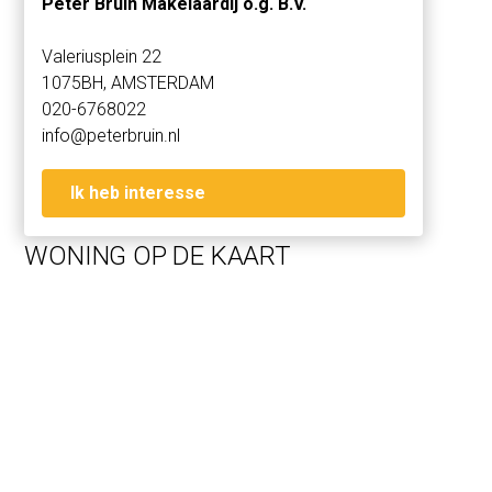
Peter Bruin Makelaardij o.g. B.V.
The property is situated in a residential area near the
Vondelpark, Leidseplein and the Museum District. The
Valeriusplein 22
elegant shopping street P.C. Hooftstraat, with designer
1075BH, AMSTERDAM
boutiques, can be found within walking distance.
020-6768022
Plenty of shops, trendy bars and restaurants, as well as
info@peterbruin.nl
top-of-the-range museums and the historical canal
district, are in the vicinity of the property.
Excellent public transport connections near the house.
Ik heb interesse
The A-10 highway west can be reached within several
minutes by car via the Overtoom.
WONING OP DE KAART
LAYOUT
Spacious and luxurious apartment of approx. 180 m2
with private terrace and elevator in an elegant townhouse
on an excellent location near the Vondelpark, Leidseplein
and shoppingstreet P.C. Hooftstraat.
Marble entrance hall with an elevator that provides
access to the apartment located on the first floor of the
building.