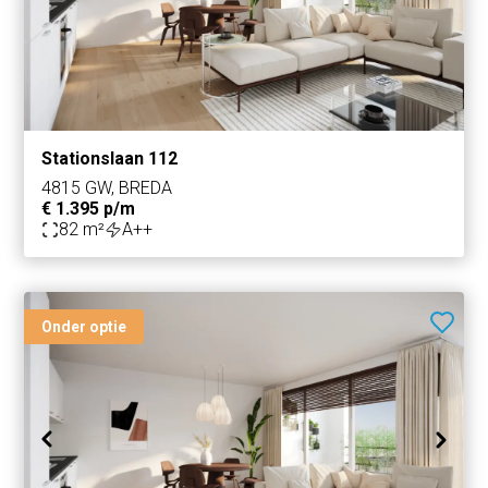
Stationslaan 112
4815 GW, BREDA
€ 1.395 p/m
82 m²
A++
Onder optie