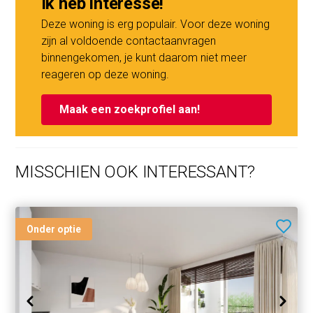
Ik heb interesse!
gestart in 2021 met een verwachte oplevering van eind
2023. De verhuur is van start gegaan!
Deze woning is erg populair. Voor deze woning
zijn al voldoende contactaanvragen
binnengekomen, je kunt daarom niet meer
reageren op deze woning.
Maak een zoekprofiel aan!
MISSCHIEN OOK INTERESSANT?
Onder optie