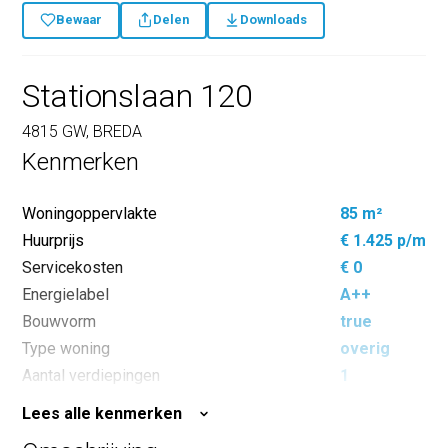
Bewaar
Delen
Downloads
Stationslaan 120
4815 GW, BREDA
Kenmerken
Woningoppervlakte
85 m²
Huurprijs
€ 1.425 p/m
Servicekosten
€ 0
Energielabel
A++
Bouwvorm
true
Type woning
overig
Aantal verdiepingen
1
Aantal kamers
3
Lees alle kenmerken
Aantal slaapkamers
2