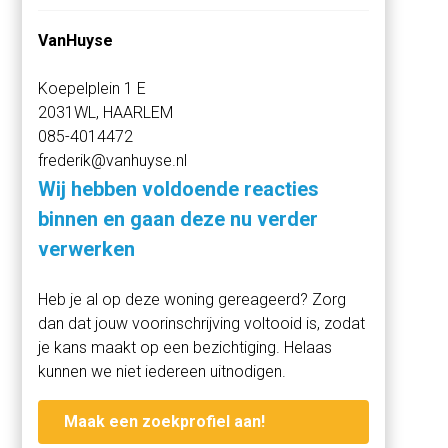
horeca en een gym.
VanHuyse
Locatie
Koepelplein 1 E
5TRACKS is gelegen in de historische stad Breda. Een
2031WL, HAARLEM
betere ligging bestaat bijna niet: 5TRACKS ligt direct naast
085-4014472
het station van Breda. Aan de andere kant bevindt zich de
frederik@vanhuyse.nl
nieuwe Rechtbank. Culturele inspiratie vind je naast de
deur, in het historische centrum en hippe Havenkwartier
Wij hebben voldoende reacties
van Breda. Maar ook de gebouwen van 5TRACKS lenen
binnen en gaan deze nu verder
zich met hun grote ruimtes perfect voor sociale
verwerken
activiteiten, met of zonder cultureel tintje. Van lezingen in
het atrium tot netwerkborrels in het café, alles is mogelijk.
Heb je al op deze woning gereageerd? Zorg
Het Coulissenpark ligt achter de gebouwen, een ideale
dan dat jouw voorinschrijving voltooid is, zodat
plek om te genieten van de buitenlucht op een van de
je kans maakt op een bezichtiging. Helaas
zitbankjes, een wandeling te maken of om bijvoorbeeld te
kunnen we niet iedereen uitnodigen.
sporten.
Maak een zoekprofiel aan!
Duurzaam