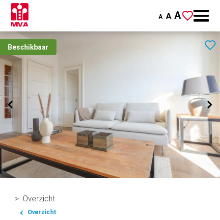
A
A
A
Beschikbaar
Overzicht
Overzicht