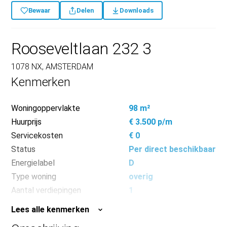
Bewaar
Delen
Downloads
Rooseveltlaan 232 3
1078 NX, AMSTERDAM
Kenmerken
Woningoppervlakte
98 m²
Huurprijs
€ 3.500 p/m
Servicekosten
€ 0
Status
Per direct beschikbaar
Energielabel
D
Type woning
overig
Aantal verdiepingen
1
Aantal kamers
4
Lees alle kenmerken
Aantal slaapkamers
3