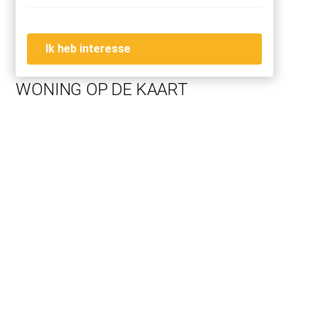
station Amstel and RAI including Noord-Zuid line are a 5-
minute bike ride away. De Pijp is a few minutes walking
distance away and the city centre is only 10 minutes by
Ik heb interesse
car. Check (waiting list) parking permit via city hall.
WONING OP DE KAART
LAY OUT
By communal stairs to the 3rd floor.
Entrance, hall way with cloakroom.
Two good size bedrooms, toilet and laundry room.
A spacious living room with the original cabinets on both
sides. The dining room is at the rear with the open kitchen
which is fully equipped. A lovely small balcony accessible
via the kitchen.
Via the dining room you enter the large master bedroom