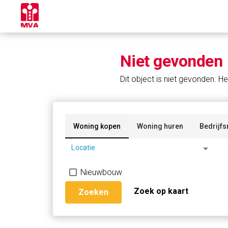
Niet gevonden
Dit object is niet gevonden. He
Woning kopen
Woning huren
Bedrijfs
arrow_drop_down
Locatie
Nieuwbouw
Zoek op kaart
Zoeken