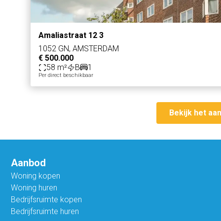
Amaliastraat 12 3
1052 GN, AMSTERDAM
€ 500.000
58 m²
B
1
Per direct beschikbaar
Bekijk het aa
Aanbod
Woning kopen
Woning huren
Bedrijfsruimte kopen
Bedrijfsruimte huren