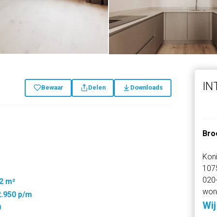
IN
Bewaar
Delen
Downloads
Bro
Kon
107
020
2 m²
won
2.950 p/m
Wij
0