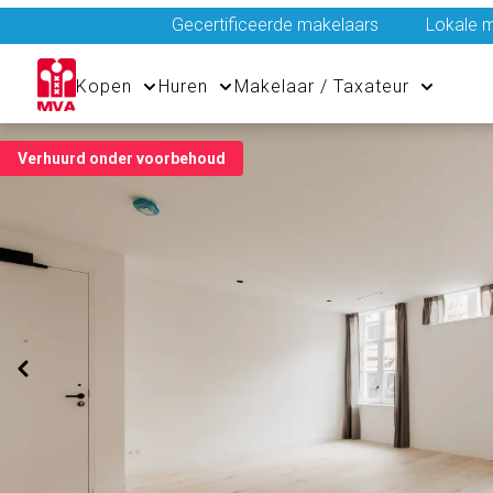
Gecertificeerde makelaars
Lokale m
Kopen
Huren
Makelaar / Taxateur
Verhuurd onder voorbehoud