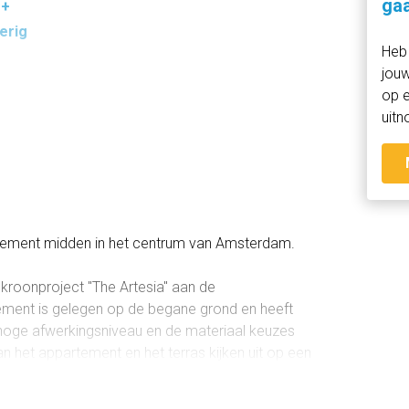
gaa
++
erig
Heb 
jouw
op e
uitn
6 m³
rtement midden in het centrum van Amsterdam.
kroonproject "The Artesia" aan de
tement is gelegen op de begane grond en heeft
hoge afwerkingsniveau en de materiaal keuzes
an het appartement en het terras kijken uit op een
uinarchitect Piet Oudolf. Het uitzicht op deze