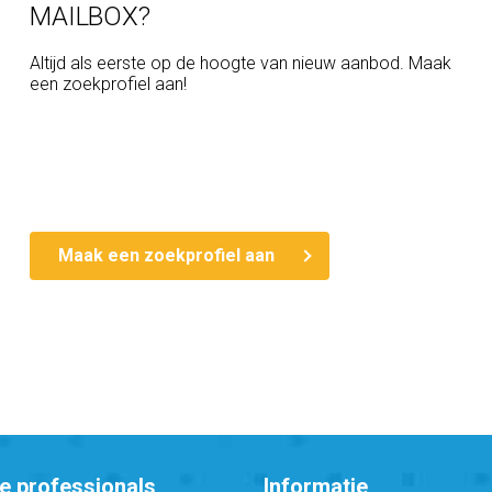
MAILBOX?
ke character in the center of Amsterdam. The area
Altijd als eerste op de hoogte van nieuw aanbod. Maak
 cafes and cultural hotspots such as the
een zoekprofiel aan!
anicus and Artis. The house is easily accessible
the North / South line on the Rokin.
Maak een zoekprofiel aan
s.
ma website.
, we are not liable for any unintended omission or
e professionals
Informatie