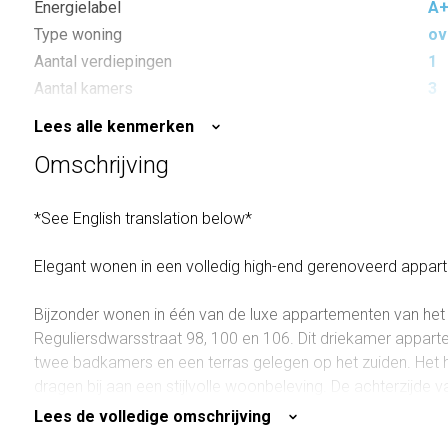
Energielabel
A
Type woning
ov
Aantal verdiepingen
1
Aantal kamers
3
Aantal slaapkamers
2
Lees alle kenmerken
Inhoud
30
Omschrijving
*See English translation below*
Elegant wonen in een volledig high-end gerenoveerd appa
Bijzonder wonen in één van de luxe appartementen van het 
Reguliersdwarsstraat 98, 100 en 106. Dit driekamer appar
twee badkamers en een terras gelegen op het zuiden. Het 
dragen bij aan een stijlvolle woonbeleving. De achterzijde v
drievoudige tuin ontworpen door de internationaal bekende t
Lees de volledige omschrijving
beschutte binnentuin wordt adembenemend.