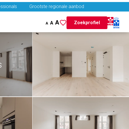
ssionals
Grootste regionale aanbod
A
Zoekprofiel
A
A
s