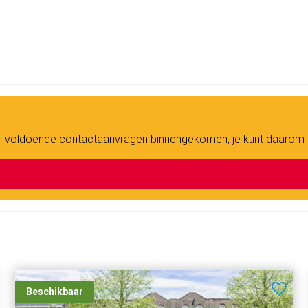
ex gerealiseerd met energielabel A++(+). Het
hten op een high-end look and feel.
ige karakter in het centrum van Amsterdam. De
 terrassen, koffiecafeetjes en culturele hotspots
ré, Hortus Botanicus en Artis. De woning is
en het metrostation van de Noord/Zuidlijn op het
n al voldoende contactaanvragen binnengekomen, je kunt daarom
Beschikbaar