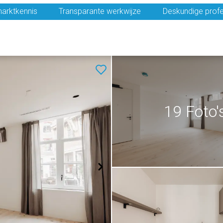
arktkennis
Transparante werkwijze
Deskundige profe
19 Foto'