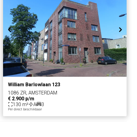
William Barlowlaan 123
1086 ZR, AMSTERDAM
€ 2.900 p/m
130 m²
A
3
Per direct beschikbaar