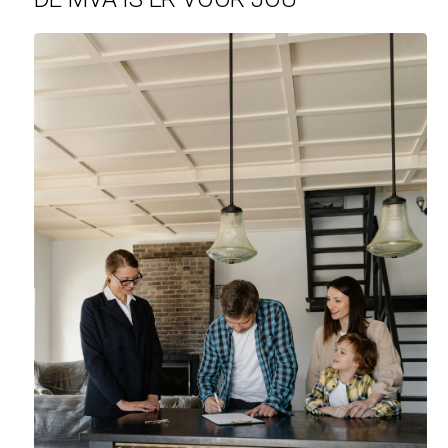
The first floor
Upon entering through the living room with modern open kit
imagination. The custom kitchen is equipped with various b
and open feeling. At the rear are the two spacious bedroo
together with a bath, two showers and sinks. The entire apar
available. Light materials and colors have been used, which 
The project
The Artesia consists of a triptych of 17th-century building
associated buildings on Reguliersdwarsstraat behind it. T
including the original coach house.
The houses will be connected to a thermal storage system 
hundred meters deep. The sources provide heating or cooli
buildings and apartments are also structurally insulated by m
In this way, a gas-free complex with energy label A++(+) i
Dujardin who focus on a high-end look and feel.