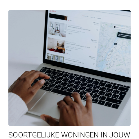
chen at the front immediately appeals to the
uilt-in appliances and the room gives a spacious
ms, both with fitted wardrobes and bathrooms
tment has underfloor heating and a lighting plan is
gives a feeling of elegance and luxury.
s, located at Herengracht 539 – 543 and the
his concerns house numbers 98, 100 to 104 and 106,
with 17 groundwater wells of approximately three
ng by means of the installed heat pumps. The
eans of retaining walls, insulated floors and roofs.
s realized. The project design was done by Hofman
SOORTGELIJKE WONINGEN IN JOUW