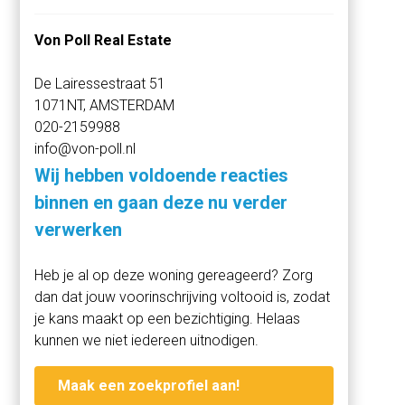
zich alle winkels voor de dagelijkse boodschappen.
Von Poll Real Estate
Door de komst van de Houthavens heeft de
De Lairessestraat 51
Spaarndammerstraat een metamorfose doorgemaakt
1071NT, AMSTERDAM
qua winkelaanbod en restaurants.
020-2159988
info@von-poll.nl
Aan horecagelegenheden is er absoluut geen gebrek.
Denk hierbij aan Baut of de Walvis of blijf aan het water en
Wij hebben voldoende reacties
eet bij REM eiland of Vessel om de hoek. Daarnaast ligt
binnen en gaan deze nu verder
de gezellige Jordaan op nog geen 5 minuten fietsen.
verwerken
Met zowel het openbaar vervoer als met de auto is de
Heb je al op deze woning gereageerd? Zorg
locatie zeer goed bereikbaar. Het Centraal Station ligt op
dan dat jouw voorinschrijving voltooid is, zodat
15 minuten fietsen en binnen 5 minuten ben je met de
je kans maakt op een bezichtiging. Helaas
auto op de ringweg A10-west.
kunnen we niet iedereen uitnodigen.
Parkeren doe je heel comfortabel onder het gebouw op
Maak een zoekprofiel aan!
je eigen parkeerplek, welke is voorzien van een laadpaal!