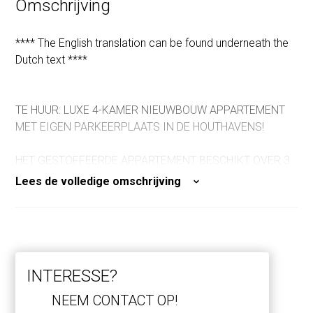
Omschrijving
Oppervlakte buitenruimte
20 m²
**** The English translation can be found underneath the
Dutch text ****
TE HUUR: LUXE 4-KAMER NIEUWBOUW APPARTEMENT
MET EIGEN PARKEERPLAATS IN DE HOUTHAVENS!
HET GESTOFFEERDE APPARTEMENT BESCHIKT OVER 3
SLAAPKAMERS, 2 BADKAMERS, EEN RIANT TERRAS EN
Lees de volledige omschrijving
EEN EXTERNE BERGING.
LOCATIE
De Houthavens: DE nieuwe en hippe plek om te wonen in
INTERESSE?
Amsterdam.
Aan het IJ, direct aangrenzend aan de gezellige
NEEM CONTACT OP!
Spaarndammerbuurt en het Westerpark! Hier bevinden