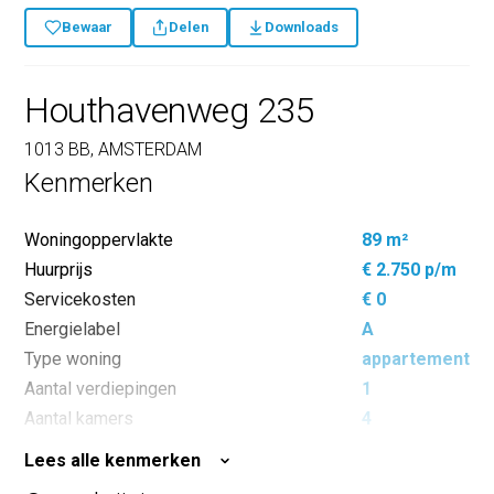
Bewaar
Delen
Downloads
Houthavenweg 235
1013 BB, AMSTERDAM
Kenmerken
Woningoppervlakte
89 m²
Huurprijs
€ 2.750 p/m
Servicekosten
€ 0
Energielabel
A
Type woning
appartement
Aantal verdiepingen
1
Aantal kamers
4
Aantal slaapkamers
3
Lees alle kenmerken
Inhoud
250 m³