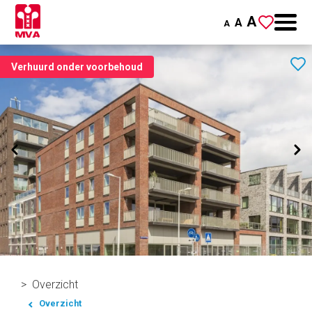
A
A
A
Verhuurd onder voorbehoud
Overzicht
Overzicht