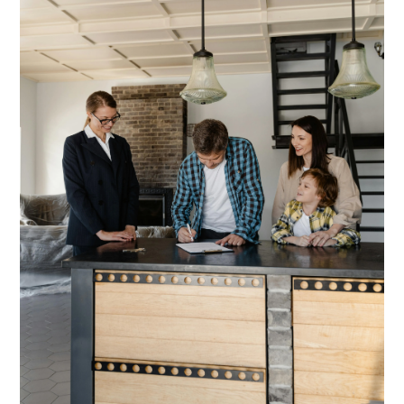
- Beschikbaar per direct
- Geen delers of studenten
- Geen huisdieren
- Inschrijven is uiteraard mogelijk
Deze informatie is door ons met de nodige
zorgvuldigheid samengesteld. Onzerzijds wordt echter
geen enkele aansprakelijkheid aanvaard voor enige
onvolledigheid, onjuistheid of anderszins, dan wel de
gevolgen daarvan. Alle opgegeven maten en
oppervlakten zijn indicatief. Koper heeft zijn eigen
onderzoek plicht naar alle zaken die voor hem of haar
van belang zijn. Met betrekking tot deze woning is de
makelaar adviseur van verkoper. Wij adviseren u een
deskundige (NVM-)makelaar in te schakelen die u
begeleidt bij het aankoopproces. Indien u specifieke
wensen heeft omtrent de woning, adviseren wij u deze