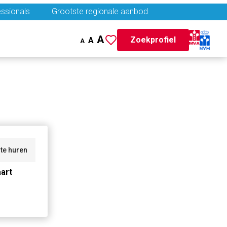
ssionals
Grootste regionale aanbod
A
Zoekprofiel
A
A
te huren
art