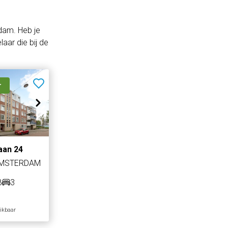
dam. Heb je
aar die bij de
r
aan 24
AMSTERDAM
B
3
hikbaar