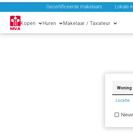
Gecertificeerde makelaars
Lokale m
Kopen
Huren
Makelaar / Taxateur
Woning
Locatie
Nieu