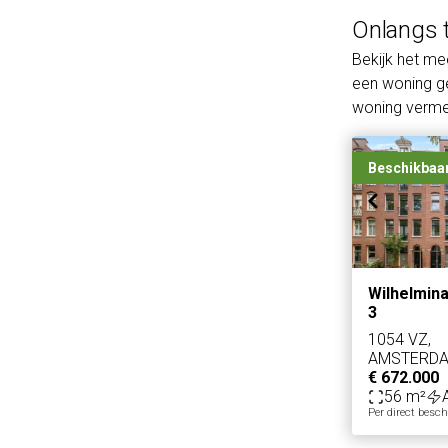
Onlangs 
Bekijk het m
een woning ge
woning vermel
Beschikbaa
Wilhelmina
3
1054 VZ,
AMSTERD
€ 672.000
56 m²
Per direct besc