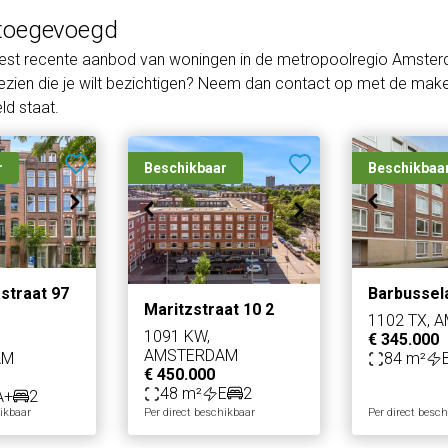
toegevoegd
eest recente aanbod van woningen in de metropoolregio Amster
zien die je wilt bezichtigen? Neem dan contact op met de makel
d staat.
r
Beschikbaar
Beschikbaa
straat 97
Barbussel
Maritzstraat 10 2
1102 TX, 
1091 KW,
€ 345.000
AMSTERDAM
AM
84 m²
€ 450.000
48 m²
E
2
A+
2
hikbaar
Per direct beschikbaar
Per direct besc