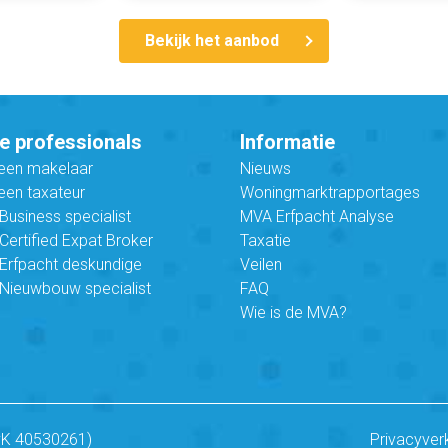
Bekijk het aanbod
e professionals
Informatie
 een makelaar
Nieuws
een taxateur
Woningmarktrapportages
usiness specialist
MVA Erfpacht Analyse
ertified Expat Broker
Taxatie
Erfpacht deskundige
Veilen
Nieuwbouw specialist
FAQ
Wie is de MVA?
vK 40530261)
Privacyver