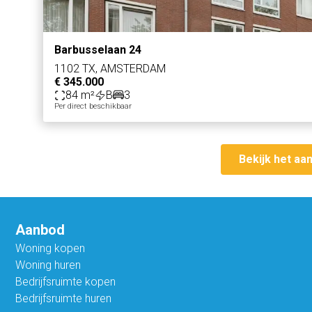
Barbusselaan 24
1102 TX, AMSTERDAM
€ 345.000
84 m²
B
3
Per direct beschikbaar
Bekijk het aa
Aanbod
Woning kopen
Woning huren
Bedrijfsruimte kopen
Bedrijfsruimte huren