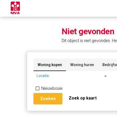
Niet gevonden
Dit object is niet gevonden. He
Woning kopen
Woning huren
Bedrijfs
arrow_drop_down
Locatie
Nieuwbouw
Zoek op kaart
Zoeken